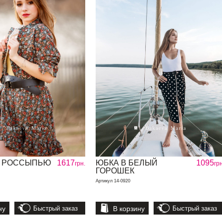
С РОССЫПЬЮ
1617
ЮБКА В БЕЛЫЙ
1095
грн.
грн
ГОРОШЕК
Артикул 14-0920
ну
Быстрый заказ
В корзину
Быстрый заказ