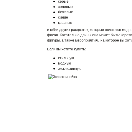
серые
зеленые
бежевые
синие
красные
и юбки других расцветок, которые являются модн
фасон. Касательно длины она может быть: коротко
фигуры, а также мероприятия, на которое вы хоти
Если вы хотите купить:
стильную
модную
эксклюзивную