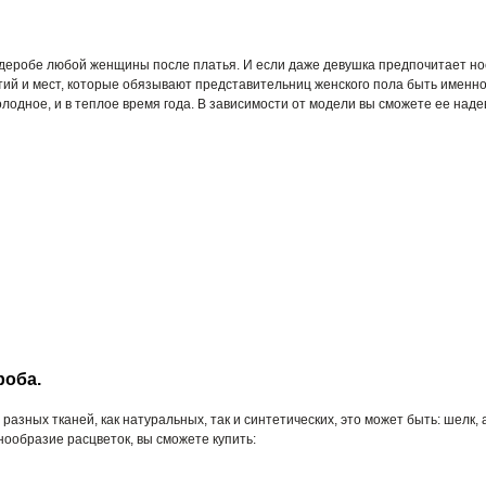
рдеробе любой женщины после платья. И если даже девушка предпочитает но
ятий и мест, которые обязывают представительниц женского пола быть имен
холодное, и в теплое время года. В зависимости от модели вы сможете ее наде
роба.
азных тканей, как натуральных, так и синтетических, это может быть: шелк, 
ообразие расцветок, вы сможете купить: