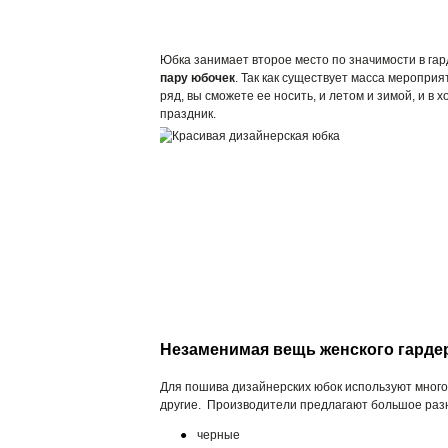
Юбка занимает второе место по значимости в га
пару юбочек
. Так как существует масса меропри
ряд, вы сможете ее носить, и летом и зимой, и в 
праздник.
Незаменимая вещь женского гарде
Для пошива дизайнерских юбок используют много р
другие. Производители предлагают большое разн
черные