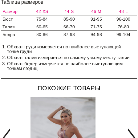
Таблица размеров
Размер
42-XS
44-S
46-M
48-L
Бюст
75-84
85-90
91-95
96-100
Талия
60-65
66-70
71-75
76-80
Бедра
80-86
87-93
94-98
99-104
Обхват груди измеряется по наиболее выступающей
точке груди
Обхват талии измеряется по самому узкому месту талии
Обхват бедер измеряется по наиболее выступающим
точкам ягодиц
ПОХОЖИЕ ТОВАРЫ