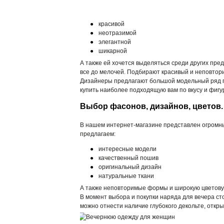
красивой
неотразимой
элегантной
шикарной
А также ей хочется выделяться среди других пре
все до мелочей. Подбирают красивый и неповтори
Дизайнеры предлагают большой модельный ряд пла
купить наиболее подходящую вам по вкусу и фигу
Выбор фасонов, дизайнов, цветов.
В нашем интернет-магазине представлен огромны
предлагаем:
интересные модели
качественный пошив
оригинальный дизайн
натуральные ткани
А также неповторимые формы и широкую цветовую
В момент выбора и покупки наряда для вечера ст
можно отнести наличие глубокого декольте, откры