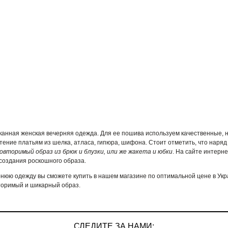
канная женская вечерняя одежда. Для ее пошива используем качественные, н
тение платьям из шелка, атласа, гипюра, шифона. Стоит отметить, что наряд
овторимый образ из брюк и блузки, или же жакета и юбки
. На сайте интерн
создания роскошного образа.
рнюю одежду вы сможете купить в нашем магазине по оптимальной цене в У
торимый и шикарный образ.
СЛЕДИТЕ ЗА НАМИ: