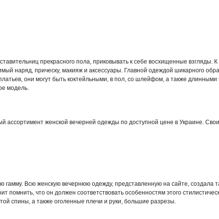
дставительниц прекрасного пола, приковывать к себе восхищенные взгляды. К
мый наряд, прическу, макияж и аксессуары. Главной одеждой шикарного обра
тьев, они могут быть коктейльными, в пол, со шлейфом, а также длинными 
ре модель.
й ассортимент женской вечерней одежды по доступной цене в Украине. Свои
 гамму. Всю женскую вечернюю одежду, представленную на сайте, создала т
оит помнить, что он должен соответствовать особенностям этого стилистичес
той спины, а также оголенные плечи и руки, большие разрезы.