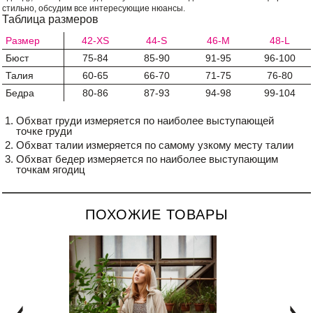
стильно, обсудим все интересующие нюансы.
Таблица размеров
Размер
42-XS
44-S
46-M
48-L
Бюст
75-84
85-90
91-95
96-100
Талия
60-65
66-70
71-75
76-80
Бедра
80-86
87-93
94-98
99-104
Обхват груди измеряется по наиболее выступающей
точке груди
Обхват талии измеряется по самому узкому месту талии
Обхват бедер измеряется по наиболее выступающим
точкам ягодиц
ПОХОЖИЕ ТОВАРЫ